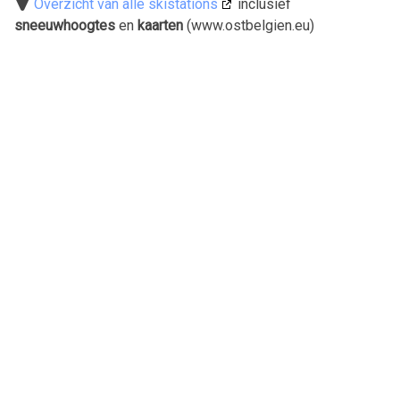
Overzicht van alle skistations
inclusief
sneeuwhoogtes
en
kaarten
(www.ostbelgien.eu)