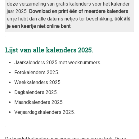
deze verzameling van gratis kalenders voor het kalender
jaar
2025
.
Download en print één of meerdere kalenders
en je hebt dan alle datums netjes ter beschikking;
ook als
je een keertje niet online bent
.
.
Lijst van alle kalenders
2025
.
Jaarkalenders
2025
met weeknummers.
Fotokalenders
2025
.
Weekkalenders
2025
.
Dagkalenders
2025
.
Maandkalenders
2025
.
Verjaardagskalenders
2025
.
.
De bundel kalenders van vorig jaar was erg in trek. Deze