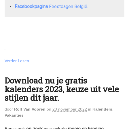
Facebookpagina
Feestdagen België
.
.
.
Verder Lezen
Download nu je gratis
kalenders 2023, keuze uit vele
stijlen dit jaar.
door
Rolf Van Vooren
on
20 november 2022
in
Kalenders
,
Vakanties
Ben jij ook
op zoek
naar enkele
mooie en handige