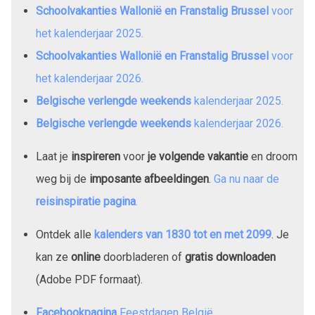
Schoolvakanties Wallonië en Franstalig Brussel
voor
het kalenderjaar
2025
.
Schoolvakanties Wallonië en Franstalig Brussel
voor
het kalenderjaar
2026
.
Belgische verlengde weekends
kalenderjaar
2025
.
Belgische verlengde weekends
kalenderjaar
2026
.
Laat je
inspireren
voor
je volgende vakantie
en droom
weg bij de
imposante afbeeldingen
.
Ga nu naar de
reisinspiratie pagina
.
Ontdek alle
kalenders van
1830
tot en met
2099
. Je
kan ze
online
doorbladeren of
gratis downloaden
(Adobe PDF formaat).
Facebookpagina
Feestdagen België
.