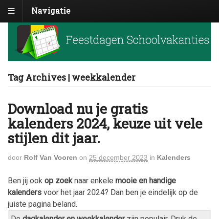
Navigatie
Tag Archives | weekkalender
Download nu je gratis
kalenders 2024, keuze uit vele
stijlen dit jaar.
door
Rolf Van Vooren
on
25 december 2023
in
Kalenders
Ben jij ook
op zoek
naar enkele
mooie en handige
kalenders
voor het jaar
2024
? Dan ben je eindelijk op de
juiste pagina beland.
De
dagkalender en weekkalender
zijn populair. Druk de