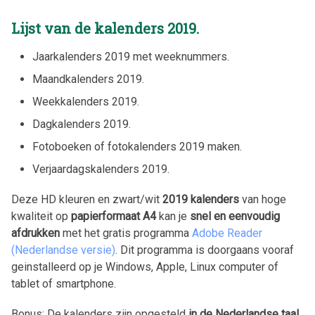
Lijst van de kalenders
2019
.
Jaarkalenders
2019
met weeknummers.
Maandkalenders
2019
.
Weekkalenders
2019
.
Dagkalenders
2019
.
Fotoboeken of fotokalenders
2019
maken.
Verjaardagskalenders
2019
.
Deze HD kleuren en zwart/wit
2019
kalenders
van hoge
kwaliteit op
papierformaat A4
kan je
snel en eenvoudig
afdrukken
met het gratis programma
Adobe Reader
(Nederlandse versie)
. Dit programma is doorgaans vooraf
geinstalleerd op je Windows, Apple, Linux computer of
tablet of smartphone.
Bonus: De kalenders zijn opgesteld
in de Nederlandse taal
.