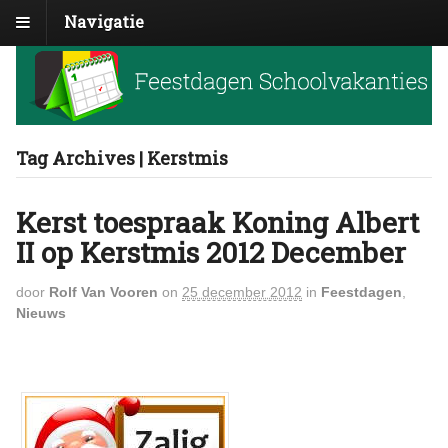
Navigatie
Tag Archives | Kerstmis
Kerst toespraak Koning Albert
II op Kerstmis 2012 December
door
Rolf Van Vooren
on
25 december 2012
in
Feestdagen
,
Nieuws