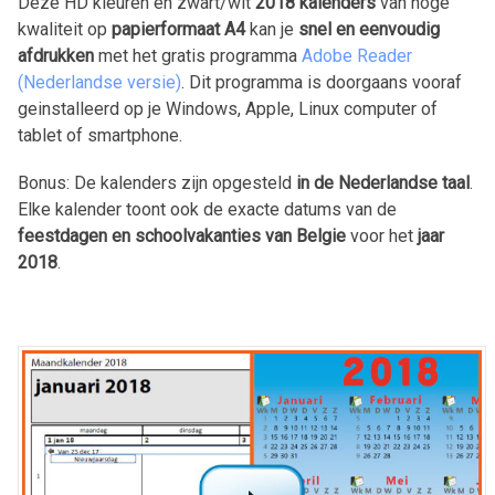
Deze HD kleuren en zwart/wit
2018
kalenders
van hoge
kwaliteit op
papierformaat A4
kan je
snel en eenvoudig
afdrukken
met het gratis programma
Adobe Reader
(Nederlandse versie)
. Dit programma is doorgaans vooraf
geinstalleerd op je Windows, Apple, Linux computer of
tablet of smartphone.
Bonus: De kalenders zijn opgesteld
in de Nederlandse taal
.
Elke kalender toont ook de exacte datums van de
feestdagen en schoolvakanties van Belgie
voor het
jaar
2018
.