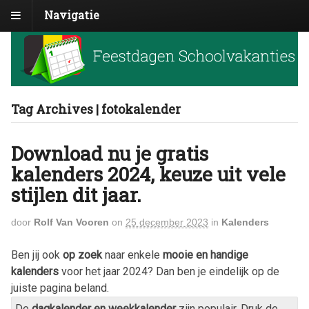
Navigatie
Tag Archives | fotokalender
Download nu je gratis
kalenders 2024, keuze uit vele
stijlen dit jaar.
door
Rolf Van Vooren
on
25 december 2023
in
Kalenders
Ben jij ook
op zoek
naar enkele
mooie en handige
kalenders
voor het jaar
2024
? Dan ben je eindelijk op de
juiste pagina beland.
De
dagkalender en weekkalender
zijn populair. Druk de