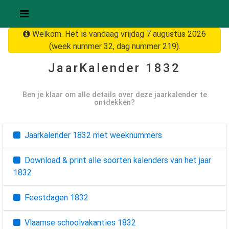
Welkom. Het is vandaag vrijdag 7 augustus 2026
(week nummer 32, dag nummer 219).
JaarKalender
1832
Ben je klaar om alle details over deze jaarkalender te
ontdekken?
Jaarkalender
1832
met weeknummers
Download & print alle soorten kalenders van het jaar
1832
Feestdagen
1832
Vlaamse schoolvakanties
1832