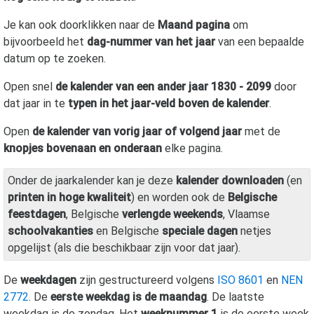
Je kan ook doorklikken naar de
Maand pagina
om
bijvoorbeeld het
dag-nummer van het jaar
van een bepaalde
datum op te zoeken.
Open snel
de kalender van een ander jaar 1830 - 2099
door
dat jaar in te
typen in het jaar-veld boven de kalender
.
Open
de kalender van vorig jaar of volgend jaar
met de
knopjes bovenaan en onderaan
elke pagina.
Onder de jaarkalender kan je deze
kalender downloaden
(en
printen in hoge kwaliteit
) en worden ook de
Belgische
feestdagen
, Belgische
verlengde weekends
, Vlaamse
schoolvakanties
en Belgische
speciale dagen
netjes
opgelijst (als die beschikbaar zijn voor dat jaar).
De
weekdagen
zijn gestructureerd volgens
ISO 8601
en
NEN
2772
. De
eerste weekdag is de maandag
. De laatste
weekdag is de zondag. Het
weeknummer 1
is de eerste week