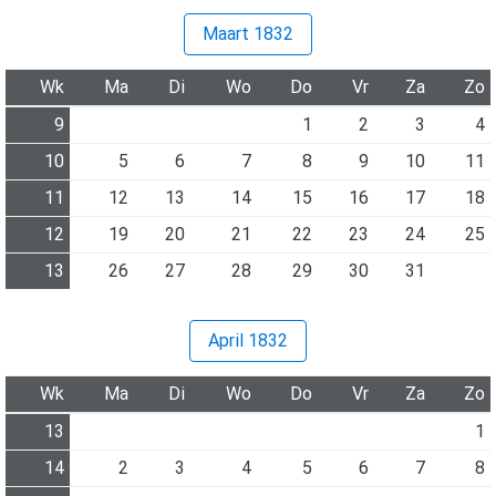
Maart 1832
Wk
Ma
Di
Wo
Do
Vr
Za
Zo
9
1
2
3
4
10
5
6
7
8
9
10
11
11
12
13
14
15
16
17
18
12
19
20
21
22
23
24
25
13
26
27
28
29
30
31
April 1832
Wk
Ma
Di
Wo
Do
Vr
Za
Zo
13
1
14
2
3
4
5
6
7
8