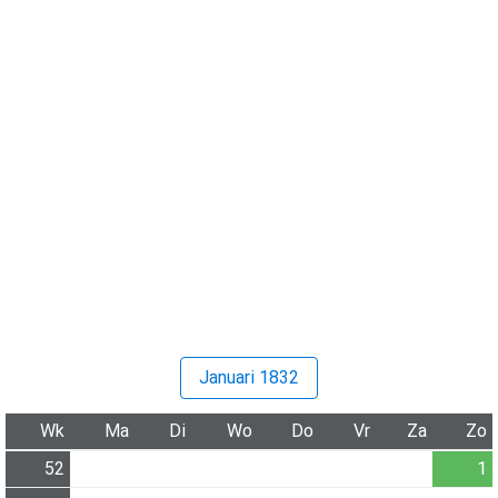
Januari 1832
Wk
Ma
Di
Wo
Do
Vr
Za
Zo
52
1