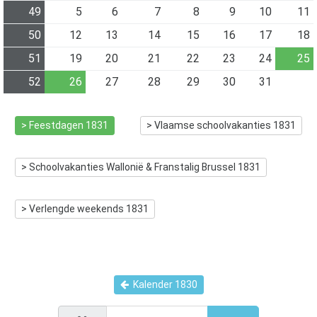
49
5
6
7
8
9
10
11
50
12
13
14
15
16
17
18
51
19
20
21
22
23
24
25
52
26
27
28
29
30
31
> Feestdagen
1831
> Vlaamse schoolvakanties
1831
> Schoolvakanties Wallonië & Franstalig Brussel
1831
> Verlengde weekends
1831
Kalender
1830