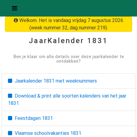
Welkom. Het is vandaag vrijdag 7 augustus 2026
(week nummer 32, dag nummer 219).
JaarKalender
1831
Ben je klaar om alle details over deze jaarkalender te
ontdekken?
Jaarkalender
1831
met weeknummers
Download & print alle soorten kalenders van het jaar
1831
Feestdagen
1831
Vlaamse schoolvakanties
1831