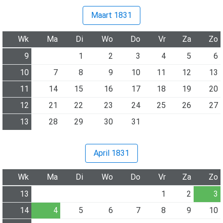
Maart 1831
Wk
Ma
Di
Wo
Do
Vr
Za
Zo
9
1
2
3
4
5
6
10
7
8
9
10
11
12
13
11
14
15
16
17
18
19
20
12
21
22
23
24
25
26
27
13
28
29
30
31
April 1831
Wk
Ma
Di
Wo
Do
Vr
Za
Zo
13
1
2
3
14
4
5
6
7
8
9
10