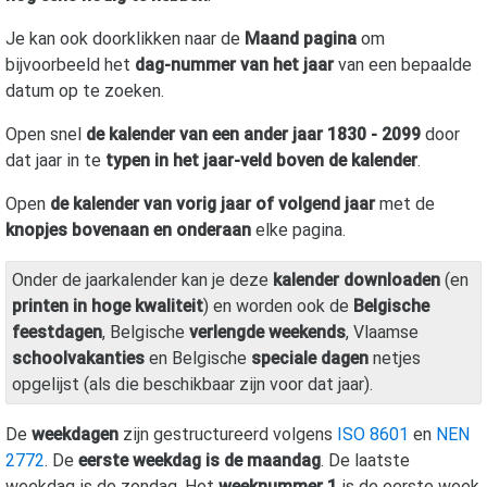
Je kan ook doorklikken naar de
Maand pagina
om
bijvoorbeeld het
dag-nummer van het jaar
van een bepaalde
datum op te zoeken.
Open snel
de kalender van een ander jaar 1830 - 2099
door
dat jaar in te
typen in het jaar-veld boven de kalender
.
Open
de kalender van vorig jaar of volgend jaar
met de
knopjes bovenaan en onderaan
elke pagina.
Onder de jaarkalender kan je deze
kalender downloaden
(en
printen in hoge kwaliteit
) en worden ook de
Belgische
feestdagen
, Belgische
verlengde weekends
, Vlaamse
schoolvakanties
en Belgische
speciale dagen
netjes
opgelijst (als die beschikbaar zijn voor dat jaar).
De
weekdagen
zijn gestructureerd volgens
ISO 8601
en
NEN
2772
. De
eerste weekdag is de maandag
. De laatste
weekdag is de zondag. Het
weeknummer 1
is de eerste week