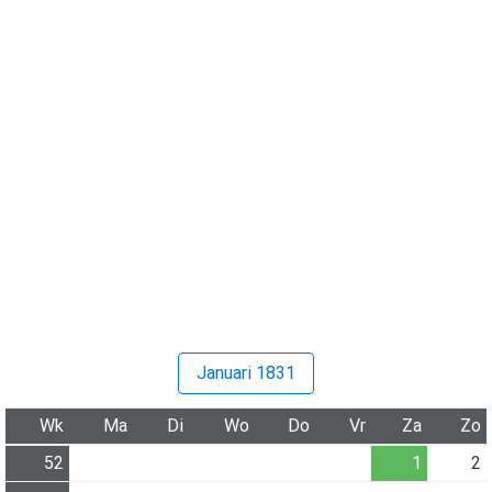
Januari 1831
Wk
Ma
Di
Wo
Do
Vr
Za
Zo
52
1
2