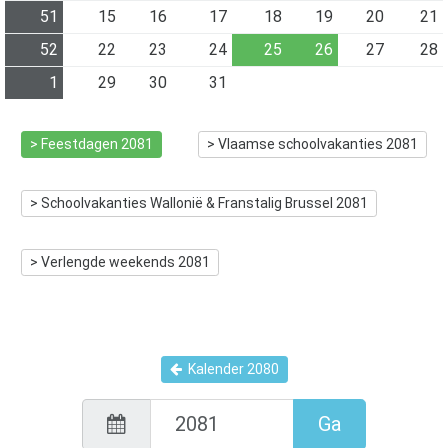
51
15
16
17
18
19
20
21
52
22
23
24
25
26
27
28
1
29
30
31
> Feestdagen
2081
> Vlaamse schoolvakanties
2081
> Schoolvakanties Wallonië & Franstalig Brussel
2081
> Verlengde weekends
2081
Kalender
2080
Ga