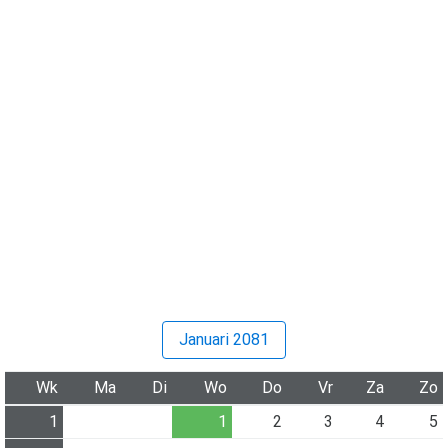
Januari 2081
Wk
Ma
Di
Wo
Do
Vr
Za
Zo
1
1
2
3
4
5