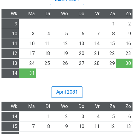
Wk
Ma
Di
Wo
Do
Vr
Za
Zo
9
1
2
10
3
4
5
6
7
8
9
11
10
11
12
13
14
15
16
12
17
18
19
20
21
22
23
13
24
25
26
27
28
29
30
14
31
April 2081
Wk
Ma
Di
Wo
Do
Vr
Za
Zo
14
1
2
3
4
5
6
15
7
8
9
10
11
12
13