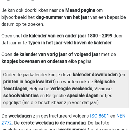
Je kan ook doorklikken naar de
Maand pagina
om
bijvoorbeeld het
dag-nummer van het jaar
van een bepaalde
datum op te zoeken.
Open snel
de kalender van een ander jaar 1830 - 2099
door
dat jaar in te
typen in het jaar-veld boven de kalender
.
Open
de kalender van vorig jaar of volgend jaar
met de
knopjes bovenaan en onderaan
elke pagina.
Onder de jaarkalender kan je deze
kalender downloaden
(en
printen in hoge kwaliteit
) en worden ook de
Belgische
feestdagen
, Belgische
verlengde weekends
, Vlaamse
schoolvakanties
en Belgische
speciale dagen
netjes
opgelijst (als die beschikbaar zijn voor dat jaar).
De
weekdagen
zijn gestructureerd volgens
ISO 8601
en
NEN
2772
. De
eerste weekdag is de maandag
. De laatste
weekdag is de zondag. Het
weeknummer 1
is de eerste week