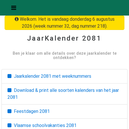
Welkom. Het is vandaag donderdag 6 augustus
2026 (week nummer 32, dag nummer 218).
JaarKalender
2081
Ben je klaar om alle details over deze jaarkalender te
ontdekken?
Jaarkalender
2081
met weeknummers
Download & print alle soorten kalenders van het jaar
2081
Feestdagen
2081
Vlaamse schoolvakanties
2081