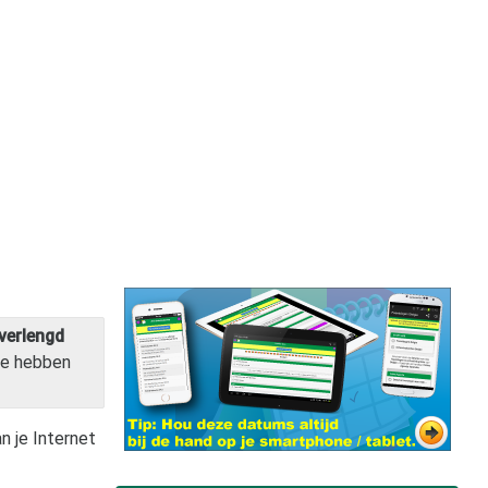
verlengd
e hebben
n je Internet