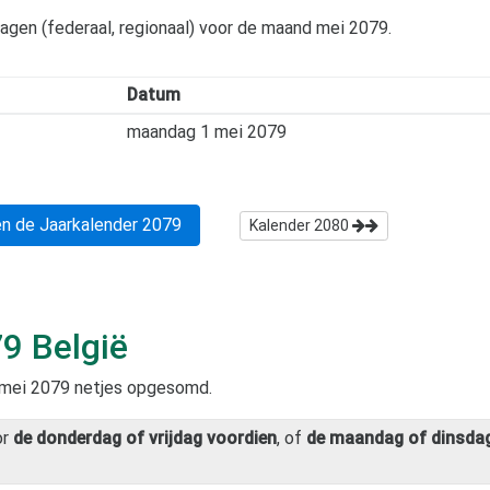
dagen (federaal, regionaal) voor de maand
mei 2079
.
Datum
maandag 1 mei 2079
n de Jaarkalender
2079
Kalender
2080
79
België
mei 2079
netjes opgesomd.
or
de donderdag of vrijdag voordien
, of
de maandag of dinsdag