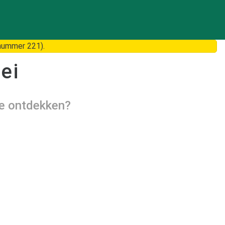
nummer 221).
ei
te ontdekken?