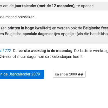
er om de
jaarkalender (met de 12 maanden)
, te openen.
n de maand opzoeken.
n
(en
printen in hoge kwaliteit
) en worden ook de
Belgische fee
en Belgische
speciale dagen
netjes opgelijst (als die beschikbaa
N 2772
. De
eerste weekdag is de maandag
. De laatste weekdag
die
vier of meer dagen van dat kalenderjaar heeft.
n de Jaarkalender
2079
Kalender
2080