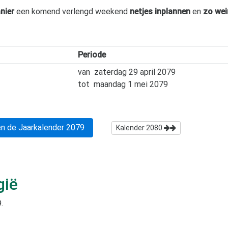
nier
een komend verlengd weekend
netjes inplannen
en
zo wei
Periode
van
zaterdag 29 april 2079
tot
maandag 1 mei 2079
n de Jaarkalender
2079
Kalender
2080
gië
9
.