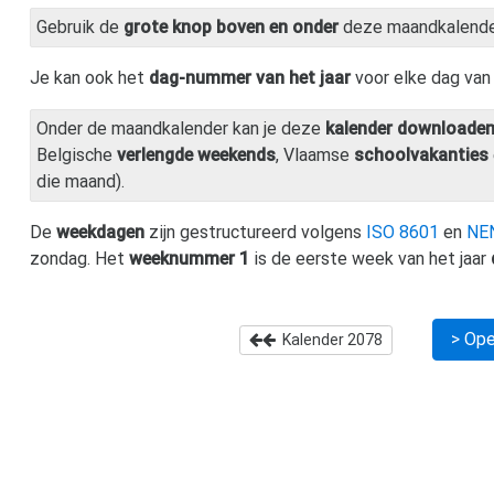
Gebruik de
grote knop boven en onder
deze maandkalend
Je kan ook het
dag-nummer van het jaar
voor elke dag va
Onder de maandkalender kan je deze
kalender downloade
Belgische
verlengde weekends
, Vlaamse
schoolvakanties
die maand).
De
weekdagen
zijn gestructureerd volgens
ISO 8601
en
NE
zondag. Het
weeknummer 1
is de eerste week van het jaar
> Ope
Kalender
2078