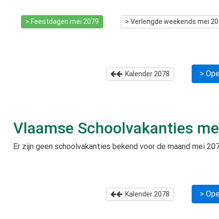
> Feestdagen
mei 2079
> Verlengde weekends
mei 2
> Ope
Kalender
2078
Vlaamse Schoolvakanties
me
Er zijn geen schoolvakanties bekend voor de maand
mei 20
> Ope
Kalender
2078