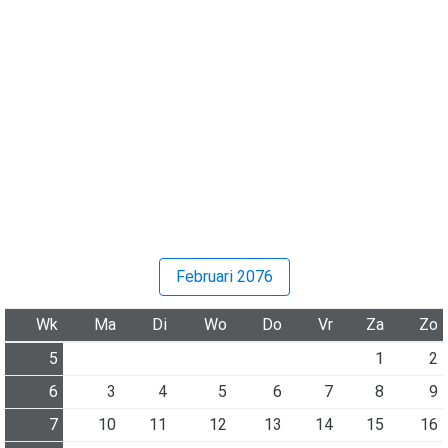
Februari 2076
Wk
Ma
Di
Wo
Do
Vr
Za
Zo
5
1
2
6
3
4
5
6
7
8
9
7
10
11
12
13
14
15
16