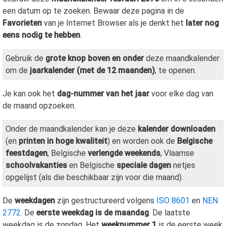
een datum op te zoeken. Bewaar deze pagina in de
Favorieten
van je Internet Browser als je denkt het
later nog
eens nodig te hebben
.
Gebruik de
grote knop boven en onder
deze maandkalender
om de
jaarkalender (met de 12 maanden)
, te openen.
Je kan ook het
dag-nummer van het jaar
voor elke dag van
de maand opzoeken.
Onder de maandkalender kan je deze
kalender downloaden
(en
printen in hoge kwaliteit
) en worden ook de
Belgische
feestdagen
, Belgische
verlengde weekends
, Vlaamse
schoolvakanties
en Belgische
speciale dagen
netjes
opgelijst (als die beschikbaar zijn voor die maand).
De
weekdagen
zijn gestructureerd volgens
ISO 8601
en
NEN
2772
. De
eerste weekdag is de maandag
. De laatste
weekdag is de zondag. Het
weeknummer 1
is de eerste week