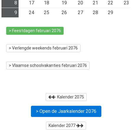
8
17
18
19
20
21
22
23
9
24
25
26
27
28
29
> Feestdagen
februari 2076
> Verlengde weekends
februari 2076
> Vlaamse schoolvakanties
februari 2076
Kalender
2075
> Open de Jaarkalender
2076
Kalender
2077