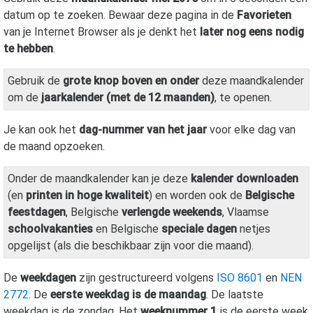
datum op te zoeken. Bewaar deze pagina in de
Favorieten
van je Internet Browser als je denkt het
later nog eens nodig
te hebben
.
Gebruik de
grote knop boven en onder
deze maandkalender
om de
jaarkalender (met de 12 maanden)
, te openen.
Je kan ook het
dag-nummer van het jaar
voor elke dag van
de maand opzoeken.
Onder de maandkalender kan je deze
kalender downloaden
(en
printen in hoge kwaliteit
) en worden ook de
Belgische
feestdagen
, Belgische
verlengde weekends
, Vlaamse
schoolvakanties
en Belgische
speciale dagen
netjes
opgelijst (als die beschikbaar zijn voor die maand).
De
weekdagen
zijn gestructureerd volgens
ISO 8601
en
NEN
2772
. De
eerste weekdag is de maandag
. De laatste
weekdag is de zondag. Het
weeknummer 1
is de eerste week