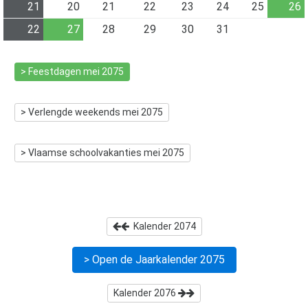
21
20
21
22
23
24
25
26
22
27
28
29
30
31
> Feestdagen
mei 2075
> Verlengde weekends
mei 2075
> Vlaamse schoolvakanties
mei 2075
Kalender
2074
> Open de Jaarkalender
2075
Kalender
2076