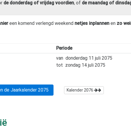
or
de donderdag of vrijdag voordien
, of
de maandag of dinsdag
nier
een komend verlengd weekend
netjes inplannen
en
zo wei
Periode
van
donderdag 11 juli 2075
tot
zondag 14 juli 2075
n de Jaarkalender
2075
Kalender
2076
ië