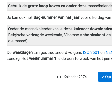
Gebruik de
grote knop boven en onder
deze maandkalend
Je kan ook het
dag-nummer van het jaar
voor elke dag va
Onder de maandkalender kan je deze
kalender downloade
Belgische
verlengde weekends
, Vlaamse
schoolvakanties
die maand).
De
weekdagen
zijn gestructureerd volgens
ISO 8601
en
NE
zondag. Het
weeknummer 1
is de eerste week van het jaar
> Ope
Kalender
2074