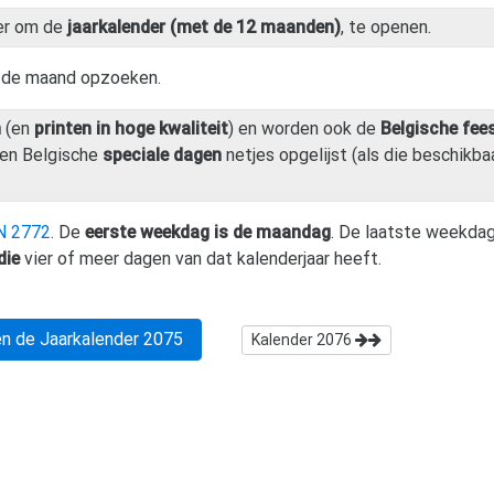
er om de
jaarkalender (met de 12 maanden)
, te openen.
n de maand opzoeken.
n
(en
printen in hoge kwaliteit
) en worden ook de
Belgische fee
en Belgische
speciale dagen
netjes opgelijst (als die beschikbaa
N 2772
. De
eerste weekdag is de maandag
. De laatste weekdag
die
vier of meer dagen van dat kalenderjaar heeft.
n de Jaarkalender
2075
Kalender
2076