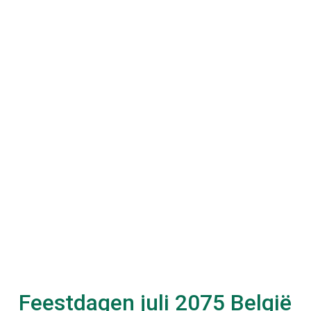
Feestdagen
juli 2075
België