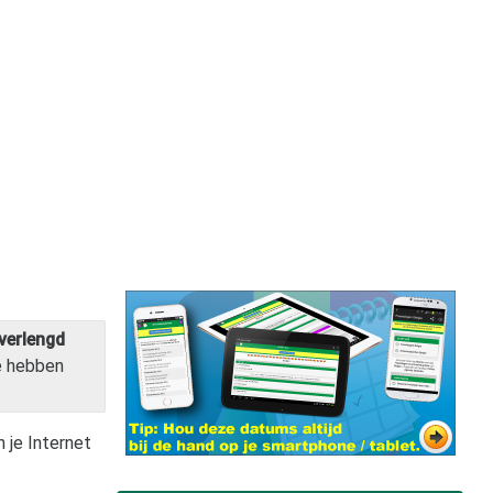
verlengd
e hebben
 je Internet