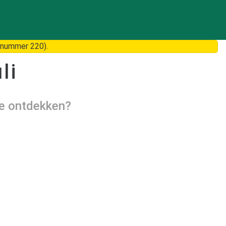
 nummer 220).
li
te ontdekken?