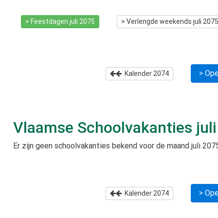
> Feestdagen
juli 2075
> Verlengde weekends
juli 207
> Ope
Kalender
2074
Vlaamse Schoolvakanties
jul
Er zijn geen schoolvakanties bekend voor de maand
juli 207
> Ope
Kalender
2074