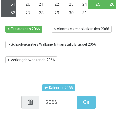
51
20
21
22
23
24
25
26
52
27
28
29
30
31
> Feestdagen
2066
> Vlaamse schoolvakanties
2066
> Schoolvakanties Wallonië & Franstalig Brussel
2066
> Verlengde weekends
2066
Kalender
2065
Ga