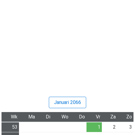
Januari 2066
Wk
Ma
Di
Wo
Do
Vr
Za
Zo
53
1
2
3