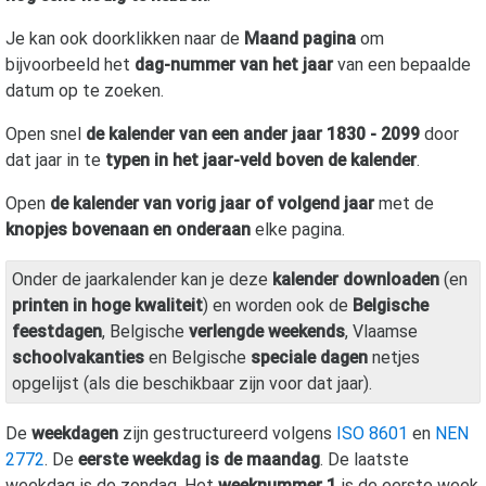
Je kan ook doorklikken naar de
Maand pagina
om
bijvoorbeeld het
dag-nummer van het jaar
van een bepaalde
datum op te zoeken.
Open snel
de kalender van een ander jaar 1830 - 2099
door
dat jaar in te
typen in het jaar-veld boven de kalender
.
Open
de kalender van vorig jaar of volgend jaar
met de
knopjes bovenaan en onderaan
elke pagina.
Onder de jaarkalender kan je deze
kalender downloaden
(en
printen in hoge kwaliteit
) en worden ook de
Belgische
feestdagen
, Belgische
verlengde weekends
, Vlaamse
schoolvakanties
en Belgische
speciale dagen
netjes
opgelijst (als die beschikbaar zijn voor dat jaar).
De
weekdagen
zijn gestructureerd volgens
ISO 8601
en
NEN
2772
. De
eerste weekdag is de maandag
. De laatste
weekdag is de zondag. Het
weeknummer 1
is de eerste week