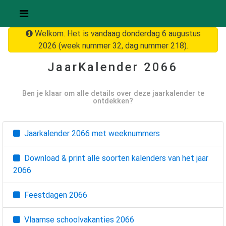
Welkom. Het is vandaag donderdag 6 augustus
2026 (week nummer 32, dag nummer 218).
JaarKalender
2066
Ben je klaar om alle details over deze jaarkalender te
ontdekken?
Jaarkalender
2066
met weeknummers
Download & print alle soorten kalenders van het jaar
2066
Feestdagen
2066
Vlaamse schoolvakanties
2066