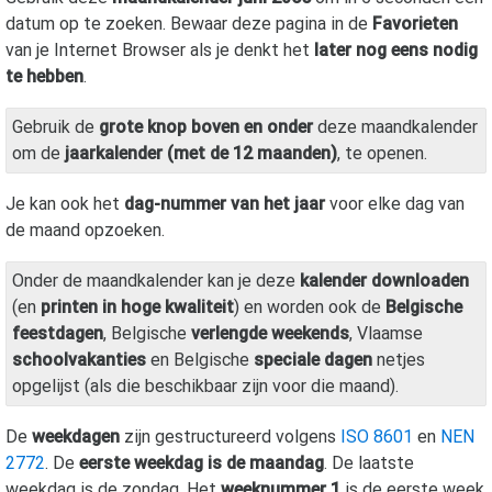
datum op te zoeken. Bewaar deze pagina in de
Favorieten
van je Internet Browser als je denkt het
later nog eens nodig
te hebben
.
Gebruik de
grote knop boven en onder
deze maandkalender
om de
jaarkalender (met de 12 maanden)
, te openen.
Je kan ook het
dag-nummer van het jaar
voor elke dag van
de maand opzoeken.
Onder de maandkalender kan je deze
kalender downloaden
(en
printen in hoge kwaliteit
) en worden ook de
Belgische
feestdagen
, Belgische
verlengde weekends
, Vlaamse
schoolvakanties
en Belgische
speciale dagen
netjes
opgelijst (als die beschikbaar zijn voor die maand).
De
weekdagen
zijn gestructureerd volgens
ISO 8601
en
NEN
2772
. De
eerste weekdag is de maandag
. De laatste
weekdag is de zondag. Het
weeknummer 1
is de eerste week