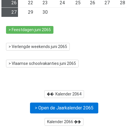
26
22
23
24
25
26
27
28
27
29
30
> Feestdagen
juni 2065
> Verlengde weekends
juni 2065
> Vlaamse schoolvakanties
juni 2065
Kalender
2064
> Open de Jaarkalender
2065
Kalender
2066