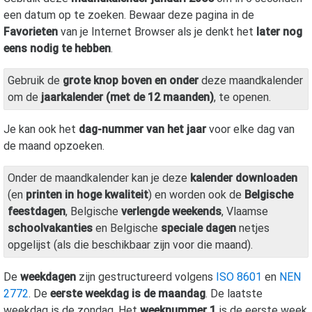
een datum op te zoeken. Bewaar deze pagina in de
Favorieten
van je Internet Browser als je denkt het
later nog
eens nodig te hebben
.
Gebruik de
grote knop boven en onder
deze maandkalender
om de
jaarkalender (met de 12 maanden)
, te openen.
Je kan ook het
dag-nummer van het jaar
voor elke dag van
de maand opzoeken.
Onder de maandkalender kan je deze
kalender downloaden
(en
printen in hoge kwaliteit
) en worden ook de
Belgische
feestdagen
, Belgische
verlengde weekends
, Vlaamse
schoolvakanties
en Belgische
speciale dagen
netjes
opgelijst (als die beschikbaar zijn voor die maand).
De
weekdagen
zijn gestructureerd volgens
ISO 8601
en
NEN
2772
. De
eerste weekdag is de maandag
. De laatste
weekdag is de zondag. Het
weeknummer 1
is de eerste week