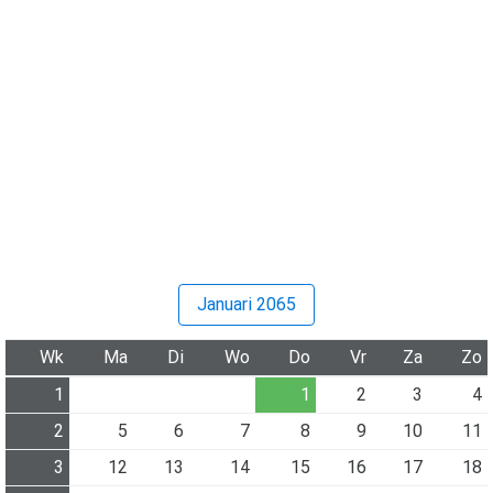
Januari 2065
Wk
Ma
Di
Wo
Do
Vr
Za
Zo
1
1
2
3
4
2
5
6
7
8
9
10
11
3
12
13
14
15
16
17
18