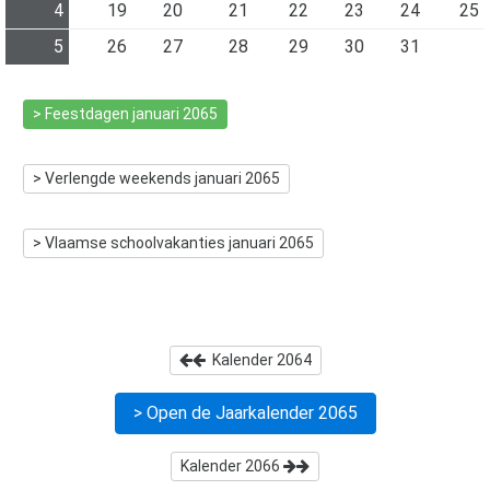
4
19
20
21
22
23
24
25
5
26
27
28
29
30
31
> Feestdagen
januari 2065
> Verlengde weekends
januari 2065
> Vlaamse schoolvakanties
januari 2065
Kalender
2064
> Open de Jaarkalender
2065
Kalender
2066