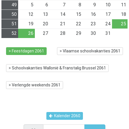
49
5
6
7
8
9
10
11
50
12
13
14
15
16
17
18
51
19
20
21
22
23
24
25
52
26
27
28
29
30
31
> Feestdagen
2061
> Vlaamse schoolvakanties
2061
> Schoolvakanties Wallonië & Franstalig Brussel
2061
> Verlengde weekends
2061
Kalender
2060