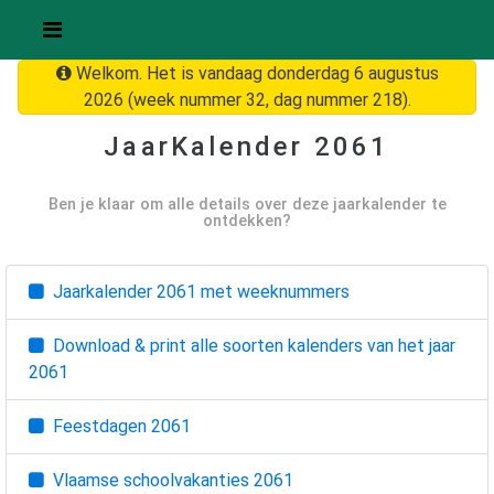
Welkom. Het is vandaag donderdag 6 augustus
2026 (week nummer 32, dag nummer 218).
JaarKalender
2061
Ben je klaar om alle details over deze jaarkalender te
ontdekken?
Jaarkalender
2061
met weeknummers
Download & print alle soorten kalenders van het jaar
2061
Feestdagen
2061
Vlaamse schoolvakanties
2061