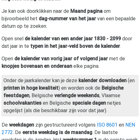
Je kan ook doorklikken naar de
Maand pagina
om
bijvoorbeeld het
dag-nummer van het jaar
van een bepaalde
datum op te zoeken.
Open snel
de kalender van een ander jaar 1830 - 2099
door
dat jaar in te
typen in het jaar-veld boven de kalender
.
Open
de kalender van vorig jaar of volgend jaar
met de
knopjes bovenaan en onderaan
elke pagina.
Onder de jaarkalender kan je deze
kalender downloaden
(en
printen in hoge kwaliteit
) en worden ook de
Belgische
feestdagen
, Belgische
verlengde weekends
, Vlaamse
schoolvakanties
en Belgische
speciale dagen
netjes
opgelijst (als die beschikbaar zijn voor dat jaar).
De
weekdagen
zijn gestructureerd volgens
ISO 8601
en
NEN
2772
. De
eerste weekdag is de maandag
. De laatste
weekdag is de zondag. Het
weeknummer 1
is de eerste week