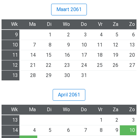
Maart 2061
Wk
Ma
Di
Wo
Do
Vr
Za
Zo
9
1
2
3
4
5
6
10
7
8
9
10
11
12
13
11
14
15
16
17
18
19
20
12
21
22
23
24
25
26
27
13
28
29
30
31
April 2061
Wk
Ma
Di
Wo
Do
Vr
Za
Zo
13
1
2
3
14
4
5
6
7
8
9
10