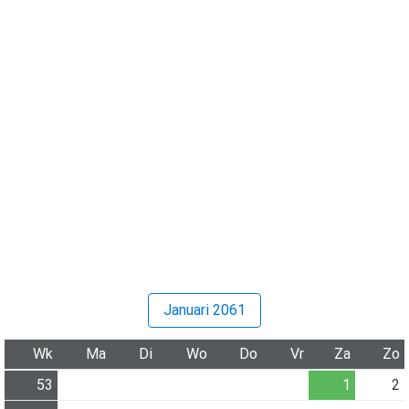
Januari 2061
Wk
Ma
Di
Wo
Do
Vr
Za
Zo
53
1
2