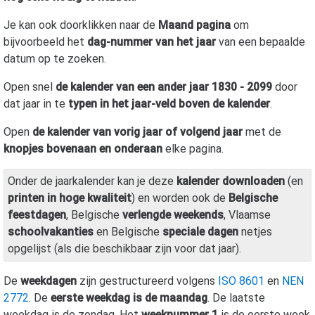
Je kan ook doorklikken naar de
Maand pagina
om
bijvoorbeeld het
dag-nummer van het jaar
van een bepaalde
datum op te zoeken.
Open snel
de kalender van een ander jaar 1830 - 2099
door
dat jaar in te
typen in het jaar-veld boven de kalender
.
Open
de kalender van vorig jaar of volgend jaar
met de
knopjes bovenaan en onderaan
elke pagina.
Onder de jaarkalender kan je deze
kalender downloaden
(en
printen in hoge kwaliteit
) en worden ook de
Belgische
feestdagen
, Belgische
verlengde weekends
, Vlaamse
schoolvakanties
en Belgische
speciale dagen
netjes
opgelijst (als die beschikbaar zijn voor dat jaar).
De
weekdagen
zijn gestructureerd volgens
ISO 8601
en
NEN
2772
. De
eerste weekdag is de maandag
. De laatste
weekdag is de zondag. Het
weeknummer 1
is de eerste week