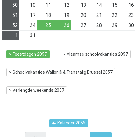
50
10
11
12
13
14
15
16
51
17
18
19
20
21
22
23
52
24
25
26
27
28
29
30
1
31
> Feestdagen
2057
> Vlaamse schoolvakanties
2057
> Schoolvakanties Wallonië & Franstalig Brussel
2057
> Verlengde weekends
2057
Kalender
2056