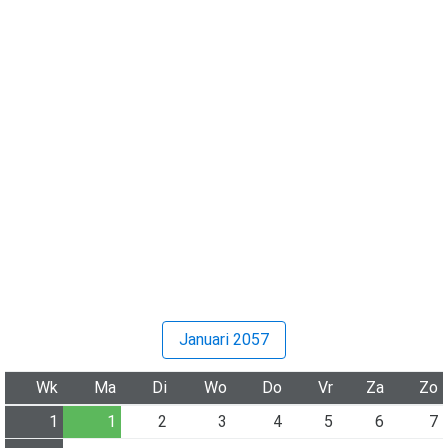
Januari 2057
Wk
Ma
Di
Wo
Do
Vr
Za
Zo
1
1
2
3
4
5
6
7