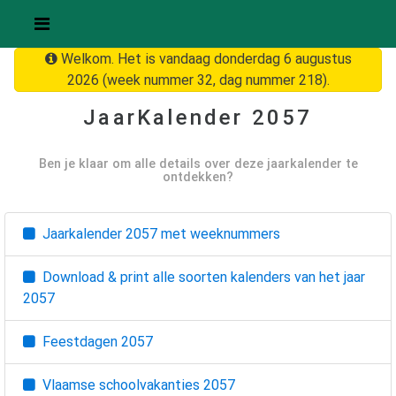
Welkom. Het is vandaag donderdag 6 augustus
2026 (week nummer 32, dag nummer 218).
JaarKalender
2057
Ben je klaar om alle details over deze jaarkalender te
ontdekken?
Jaarkalender
2057
met weeknummers
Download & print alle soorten kalenders van het jaar
2057
Feestdagen
2057
Vlaamse schoolvakanties
2057