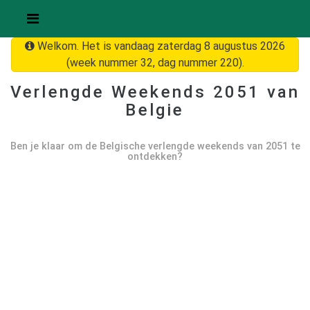
Welkom. Het is vandaag zaterdag 8 augustus 2026
(week nummer 32, dag nummer 220).
Verlengde Weekends
2051
van
Belgie
Ben je klaar om de Belgische verlengde weekends van
2051
te
ontdekken?