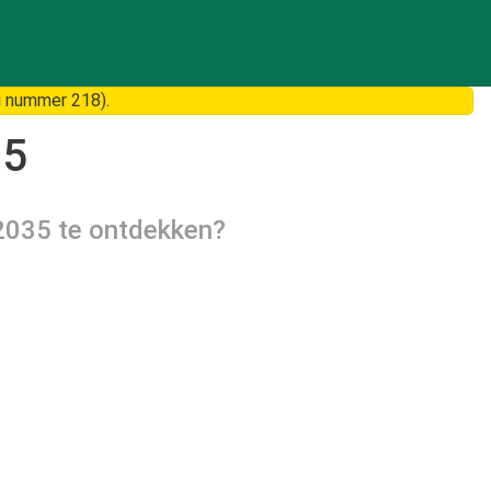
 nummer 218).
35
2035
te ontdekken?