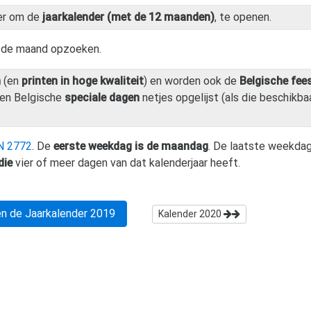
er om de
jaarkalender (met de 12 maanden)
, te openen.
n de maand opzoeken.
n
(en
printen in hoge kwaliteit
) en worden ook de
Belgische fee
en Belgische
speciale dagen
netjes opgelijst (als die beschikbaa
N 2772
. De
eerste weekdag is de maandag
. De laatste weekdag
die
vier of meer dagen van dat kalenderjaar heeft.
n de Jaarkalender
2019
Kalender
2020