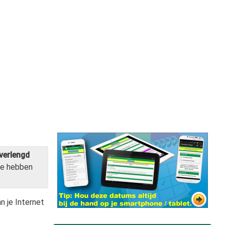
verlengd
e hebben
n je Internet