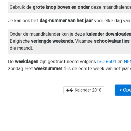
Gebruik de
grote knop boven en onder
deze maandkalend
Je kan ook het
dag-nummer van het jaar
voor elke dag va
Onder de maandkalender kan je deze
kalender downloade
Belgische
verlengde weekends
, Vlaamse
schoolvakanties
die maand).
De
weekdagen
zijn gestructureerd volgens
ISO 8601
en
NE
zondag. Het
weeknummer 1
is de eerste week van het jaar
> Ope
Kalender
2018