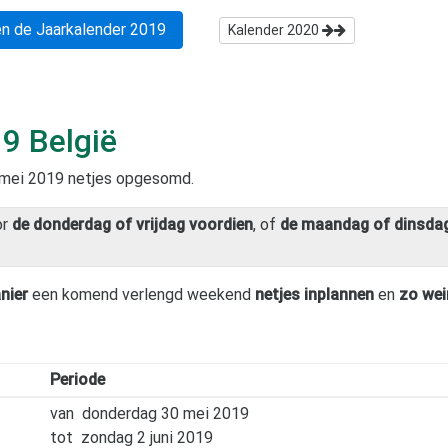
n de Jaarkalender
2019
Kalender
2020
19
België
mei 2019
netjes opgesomd.
or
de donderdag of vrijdag voordien
, of
de maandag of dinsdag
nier
een komend verlengd weekend
netjes inplannen
en
zo wei
Periode
van
donderdag 30 mei 2019
tot
zondag 2 juni 2019