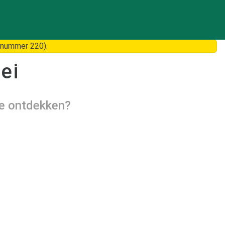
 nummer 220).
ei
te ontdekken?