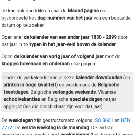
Je kan ook doorklikken naar de
Maand pagina
om
bijvoorbeeld het
dag-nummer van het jaar
van een bepaalde
datum op te zoeken.
Open snel
de kalender van een ander jaar 1830 - 2099
door
dat jaar in te
typen in het jaar-veld boven de kalender
.
Open
de kalender van vorig jaar of volgend jaar
met de
knopjes bovenaan en onderaan
elke pagina.
Onder de jaarkalender kan je deze
kalender downloaden
(en
printen in hoge kwaliteit
) en worden ook de
Belgische
feestdagen
, Belgische
verlengde weekends
, Vlaamse
schoolvakanties
en Belgische
speciale dagen
netjes
opgelijst (als die beschikbaar zijn voor dat jaar).
De
weekdagen
zijn gestructureerd volgens
ISO 8601
en
NEN
2772
. De
eerste weekdag is de maandag
. De laatste
weekdag is de zondag. Het
weeknummer 1
is de eerste week