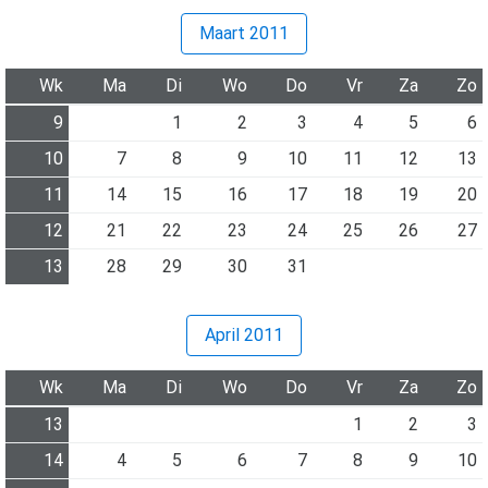
Maart 2011
Wk
Ma
Di
Wo
Do
Vr
Za
Zo
9
1
2
3
4
5
6
10
7
8
9
10
11
12
13
11
14
15
16
17
18
19
20
12
21
22
23
24
25
26
27
13
28
29
30
31
April 2011
Wk
Ma
Di
Wo
Do
Vr
Za
Zo
13
1
2
3
14
4
5
6
7
8
9
10