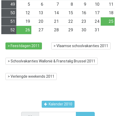
49
5
6
7
8
9
10
11
50
12
13
14
15
16
17
18
51
19
20
21
22
23
24
25
52
26
27
28
29
30
31
> Feestdagen
2011
> Vlaamse schoolvakanties
2011
> Schoolvakanties Wallonië & Franstalig Brussel
2011
> Verlengde weekends
2011
Kalender
2010