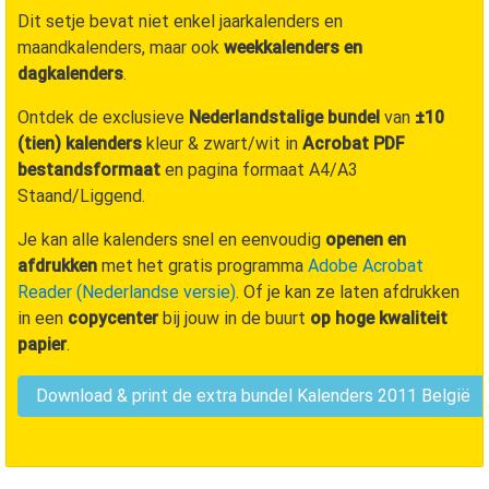
Dit setje bevat niet enkel jaarkalenders en
maandkalenders, maar ook
weekkalenders en
dagkalenders
.
Ontdek de exclusieve
Nederlandstalige bundel
van
±10
(tien) kalenders
kleur & zwart/wit in
Acrobat PDF
bestandsformaat
en pagina formaat A4/A3
Staand/Liggend.
Je kan alle kalenders snel en eenvoudig
openen en
afdrukken
met het gratis programma
Adobe Acrobat
Reader (Nederlandse versie)
. Of je kan ze laten afdrukken
in een
copycenter
bij jouw in de buurt
op hoge kwaliteit
papier
.
Download & print de extra bundel Kalenders
2011
België