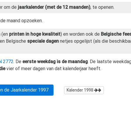
er om de
jaarkalender (met de 12 maanden)
, te openen.
n de maand opzoeken.
n
(en
printen in hoge kwaliteit
) en worden ook de
Belgische fee
en Belgische
speciale dagen
netjes opgelijst (als die beschikbaa
N 2772
. De
eerste weekdag is de maandag
. De laatste weekdag
die
vier of meer dagen van dat kalenderjaar heeft.
n de Jaarkalender
1997
Kalender
1998