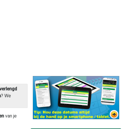
verlengd
n
? We
en
van je