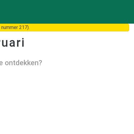
 nummer 217).
uari
te ontdekken?