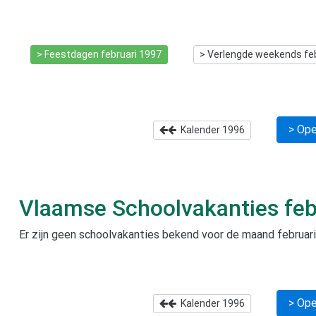
> Feestdagen
februari 1997
> Verlengde weekends
fe
> Ope
Kalender
1996
Vlaamse Schoolvakanties
feb
Er zijn geen schoolvakanties bekend voor de maand
februar
> Ope
Kalender
1996