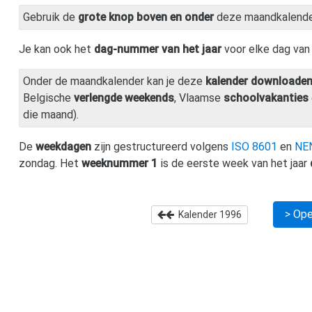
Gebruik de
grote knop boven en onder
deze maandkalend
Je kan ook het
dag-nummer van het jaar
voor elke dag va
Onder de maandkalender kan je deze
kalender downloade
Belgische
verlengde weekends
, Vlaamse
schoolvakanties
die maand).
De
weekdagen
zijn gestructureerd volgens
ISO 8601
en
NE
zondag. Het
weeknummer 1
is de eerste week van het jaar
> Ope
Kalender
1996