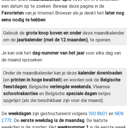
een datum op te zoeken. Bewaar deze pagina in de
Favorieten
van je Internet Browser als je denkt het
later nog
eens nodig te hebben
.
Gebruik de
grote knop boven en onder
deze maandkalender
om de
jaarkalender (met de 12 maanden)
, te openen.
Je kan ook het
dag-nummer van het jaar
voor elke dag van
de maand opzoeken.
Onder de maandkalender kan je deze
kalender downloaden
(en
printen in hoge kwaliteit
) en worden ook de
Belgische
feestdagen
, Belgische
verlengde weekends
, Vlaamse
schoolvakanties
en Belgische
speciale dagen
netjes
opgelijst (als die beschikbaar zijn voor die maand).
De
weekdagen
zijn gestructureerd volgens
ISO 8601
en
NEN
2772
. De
eerste weekdag is de maandag
. De laatste
weekdag is de zondag. Het
weeknummer 1
is de eerste week