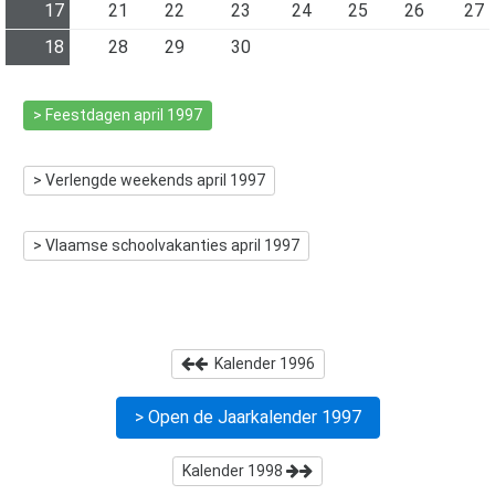
17
21
22
23
24
25
26
27
18
28
29
30
> Feestdagen
april 1997
> Verlengde weekends
april 1997
> Vlaamse schoolvakanties
april 1997
Kalender
1996
> Open de Jaarkalender
1997
Kalender
1998