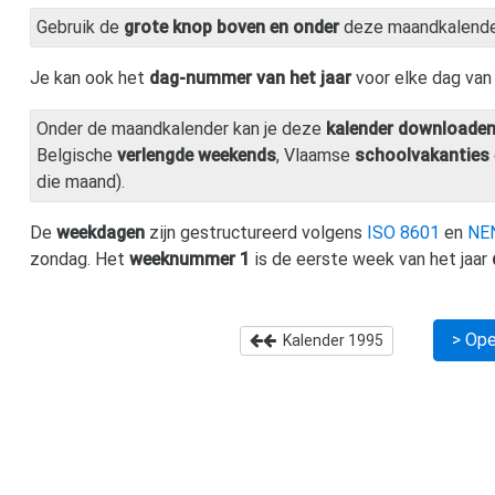
Gebruik de
grote knop boven en onder
deze maandkalend
Je kan ook het
dag-nummer van het jaar
voor elke dag va
Onder de maandkalender kan je deze
kalender downloade
Belgische
verlengde weekends
, Vlaamse
schoolvakanties
die maand).
De
weekdagen
zijn gestructureerd volgens
ISO 8601
en
NE
zondag. Het
weeknummer 1
is de eerste week van het jaar
> Ope
Kalender
1995