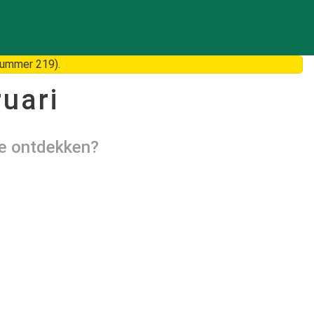
nummer 219).
uari
te ontdekken?