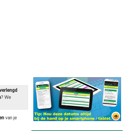
verlengd
n
? We
en
van je