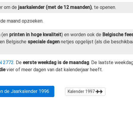
er om de
jaarkalender (met de 12 maanden)
, te openen.
n de maand opzoeken.
n
(en
printen in hoge kwaliteit
) en worden ook de
Belgische fee
en Belgische
speciale dagen
netjes opgelijst (als die beschikbaa
N 2772
. De
eerste weekdag is de maandag
. De laatste weekdag
die
vier of meer dagen van dat kalenderjaar heeft.
n de Jaarkalender
1996
Kalender
1997