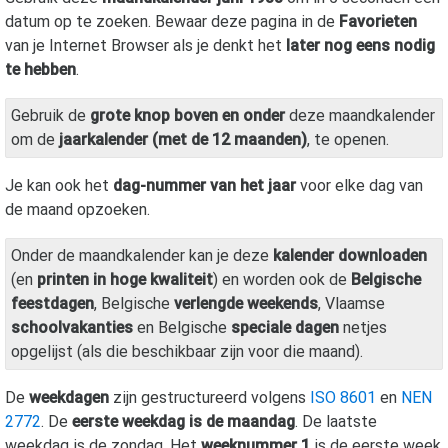
datum op te zoeken. Bewaar deze pagina in de
Favorieten
van je Internet Browser als je denkt het
later nog eens nodig
te hebben
.
Gebruik de
grote knop boven en onder
deze maandkalender
om de
jaarkalender (met de 12 maanden)
, te openen.
Je kan ook het
dag-nummer van het jaar
voor elke dag van
de maand opzoeken.
Onder de maandkalender kan je deze
kalender downloaden
(en
printen in hoge kwaliteit
) en worden ook de
Belgische
feestdagen
, Belgische
verlengde weekends
, Vlaamse
schoolvakanties
en Belgische
speciale dagen
netjes
opgelijst (als die beschikbaar zijn voor die maand).
De
weekdagen
zijn gestructureerd volgens
ISO 8601
en
NEN
2772
. De
eerste weekdag is de maandag
. De laatste
weekdag is de zondag. Het
weeknummer 1
is de eerste week