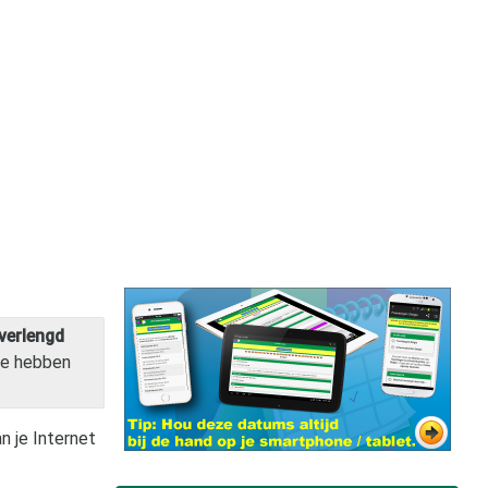
verlengd
e hebben
n je Internet