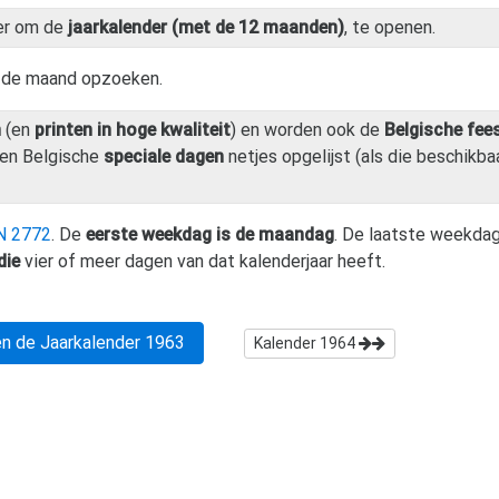
er om de
jaarkalender (met de 12 maanden)
, te openen.
n de maand opzoeken.
n
(en
printen in hoge kwaliteit
) en worden ook de
Belgische fee
en Belgische
speciale dagen
netjes opgelijst (als die beschikbaa
N 2772
. De
eerste weekdag is de maandag
. De laatste weekdag
die
vier of meer dagen van dat kalenderjaar heeft.
n de Jaarkalender
1963
Kalender
1964