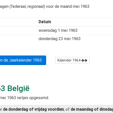
dagen (federaal, regionaal) voor de maand
mei 1963
.
Datum
woensdag 1 mei 1963
donderdag 23 mei 1963
n de Jaarkalender
1963
Kalender
1964
63
België
mei 1963
netjes opgesomd.
or
de donderdag of vrijdag voordien
, of
de maandag of dinsdag