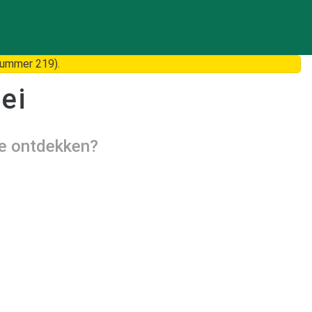
nummer 219).
ei
te ontdekken?