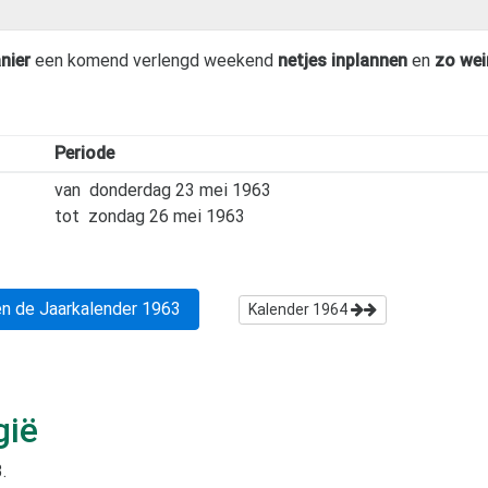
nier
een komend verlengd weekend
netjes inplannen
en
zo wei
Periode
van
donderdag 23 mei 1963
tot
zondag 26 mei 1963
n de Jaarkalender
1963
Kalender
1964
gië
3
.