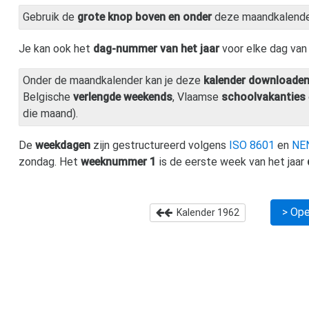
Gebruik de
grote knop boven en onder
deze maandkalend
Je kan ook het
dag-nummer van het jaar
voor elke dag va
Onder de maandkalender kan je deze
kalender downloade
Belgische
verlengde weekends
, Vlaamse
schoolvakanties
die maand).
De
weekdagen
zijn gestructureerd volgens
ISO 8601
en
NE
zondag. Het
weeknummer 1
is de eerste week van het jaar
> Ope
Kalender
1962