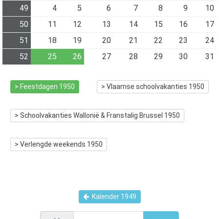
49
4
5
6
7
8
9
10
50
11
12
13
14
15
16
17
51
18
19
20
21
22
23
24
52
25
26
27
28
29
30
31
> Feestdagen
1950
> Vlaamse schoolvakanties
1950
> Schoolvakanties Wallonië & Franstalig Brussel
1950
> Verlengde weekends
1950
Kalender
1949