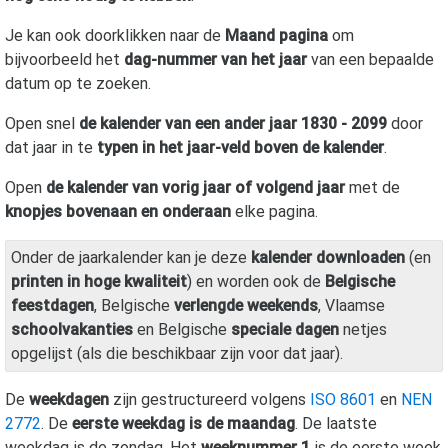
Je kan ook doorklikken naar de
Maand pagina
om
bijvoorbeeld het
dag-nummer van het jaar
van een bepaalde
datum op te zoeken.
Open snel
de kalender van een ander jaar 1830 - 2099
door
dat jaar in te
typen in het jaar-veld boven de kalender
.
Open
de kalender van vorig jaar of volgend jaar
met de
knopjes bovenaan en onderaan
elke pagina.
Onder de jaarkalender kan je deze
kalender downloaden
(en
printen in hoge kwaliteit
) en worden ook de
Belgische
feestdagen
, Belgische
verlengde weekends
, Vlaamse
schoolvakanties
en Belgische
speciale dagen
netjes
opgelijst (als die beschikbaar zijn voor dat jaar).
De
weekdagen
zijn gestructureerd volgens
ISO 8601
en
NEN
2772
. De
eerste weekdag is de maandag
. De laatste
weekdag is de zondag. Het
weeknummer 1
is de eerste week