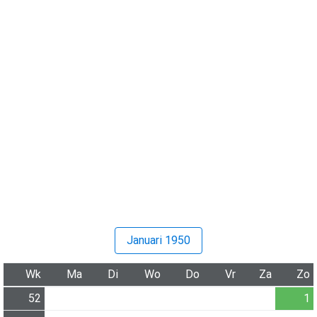
Januari 1950
Wk
Ma
Di
Wo
Do
Vr
Za
Zo
52
1