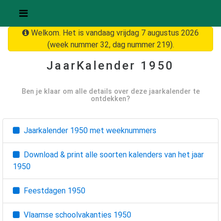
Welkom. Het is vandaag vrijdag 7 augustus 2026
(week nummer 32, dag nummer 219).
JaarKalender
1950
Ben je klaar om alle details over deze jaarkalender te
ontdekken?
Jaarkalender
1950
met weeknummers
Download & print alle soorten kalenders van het jaar
1950
Feestdagen
1950
Vlaamse schoolvakanties
1950