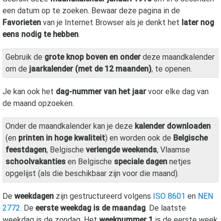
een datum op te zoeken. Bewaar deze pagina in de
Favorieten
van je Internet Browser als je denkt het
later nog
eens nodig te hebben
.
Gebruik de
grote knop boven en onder
deze maandkalender
om de
jaarkalender (met de 12 maanden)
, te openen.
Je kan ook het
dag-nummer van het jaar
voor elke dag van
de maand opzoeken.
Onder de maandkalender kan je deze
kalender downloaden
(en
printen in hoge kwaliteit
) en worden ook de
Belgische
feestdagen
, Belgische
verlengde weekends
, Vlaamse
schoolvakanties
en Belgische
speciale dagen
netjes
opgelijst (als die beschikbaar zijn voor die maand).
De
weekdagen
zijn gestructureerd volgens
ISO 8601
en
NEN
2772
. De
eerste weekdag is de maandag
. De laatste
weekdag is de zondag. Het
weeknummer 1
is de eerste week