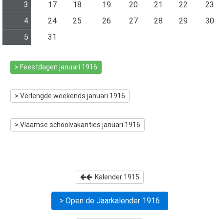
3
17
18
19
20
21
22
23
4
24
25
26
27
28
29
30
5
31
> Feestdagen
januari 1916
> Verlengde weekends
januari 1916
> Vlaamse schoolvakanties
januari 1916
Kalender
1915
> Open de Jaarkalender
1916