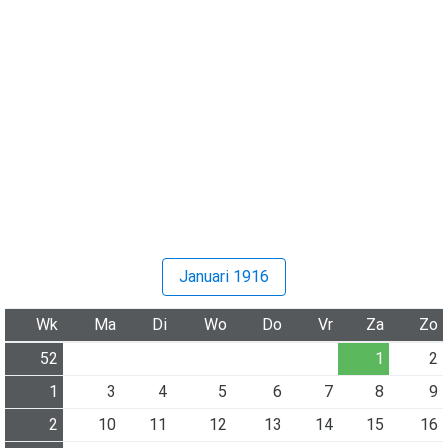
Januari 1916
Wk
Ma
Di
Wo
Do
Vr
Za
Zo
52
1
2
1
3
4
5
6
7
8
9
2
10
11
12
13
14
15
16