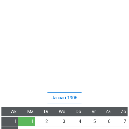
Januari 1906
Wk
Ma
Di
Wo
Do
Vr
Za
Zo
1
1
2
3
4
5
6
7