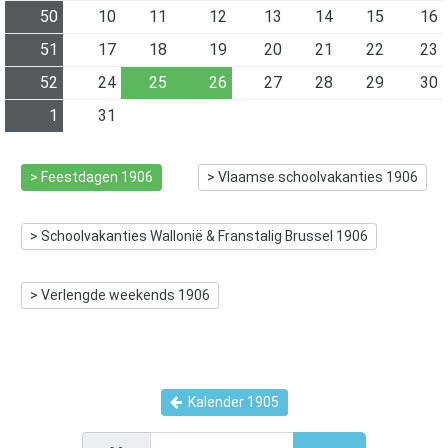
50
10
11
12
13
14
15
16
51
17
18
19
20
21
22
23
52
24
25
26
27
28
29
30
1
31
> Feestdagen
1906
> Vlaamse schoolvakanties
1906
> Schoolvakanties Wallonië & Franstalig Brussel
1906
> Verlengde weekends
1906
Kalender
1905