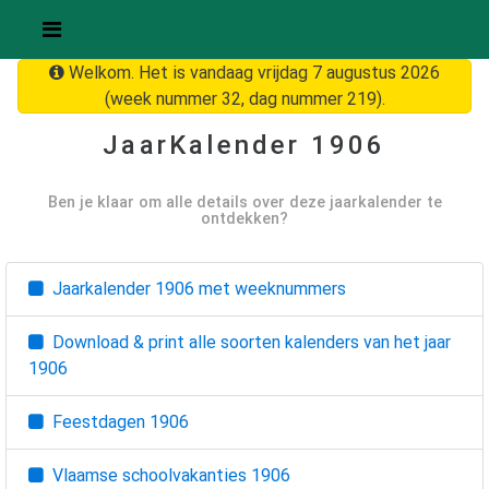
Welkom. Het is vandaag vrijdag 7 augustus 2026
(week nummer 32, dag nummer 219).
JaarKalender
1906
Ben je klaar om alle details over deze jaarkalender te
ontdekken?
Jaarkalender
1906
met weeknummers
Download & print alle soorten kalenders van het jaar
1906
Feestdagen
1906
Vlaamse schoolvakanties
1906