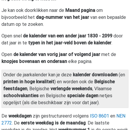
Je kan ook doorklikken naar de
Maand pagina
om
bijvoorbeeld het
dag-nummer van het jaar
van een bepaalde
datum op te zoeken.
Open snel
de kalender van een ander jaar 1830 - 2099
door
dat jaar in te
typen in het jaar-veld boven de kalender
.
Open
de kalender van vorig jaar of volgend jaar
met de
knopjes bovenaan en onderaan
elke pagina.
Onder de jaarkalender kan je deze
kalender downloaden
(en
printen in hoge kwaliteit
) en worden ook de
Belgische
feestdagen
, Belgische
verlengde weekends
, Vlaamse
schoolvakanties
en Belgische
speciale dagen
netjes
opgelijst (als die beschikbaar zijn voor dat jaar).
De
weekdagen
zijn gestructureerd volgens
ISO 8601
en
NEN
2772
. De
eerste weekdag is de maandag
. De laatste
weekdag is de zondag. Het
weeknummer 1
is de eerste week