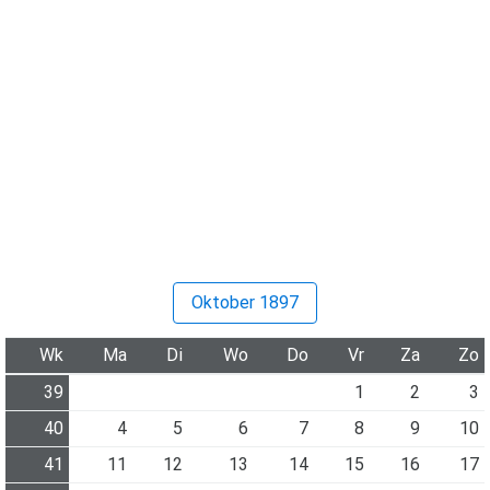
Oktober 1897
Wk
Ma
Di
Wo
Do
Vr
Za
Zo
39
1
2
3
40
4
5
6
7
8
9
10
41
11
12
13
14
15
16
17