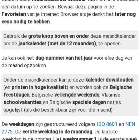
een datum op te zoeken. Bewaar deze pagina in de
Favorieten
van je Internet Browser als je denkt het
later nog
eens nodig te hebben
.
Gebruik de
grote knop boven en onder
deze maandkalender
om de
jaarkalender (met de 12 maanden)
, te openen.
Je kan ook het
dag-nummer van het jaar
voor elke dag van
de maand opzoeken.
Onder de maandkalender kan je deze
kalender downloaden
(en
printen in hoge kwaliteit
) en worden ook de
Belgische
feestdagen
, Belgische
verlengde weekends
, Vlaamse
schoolvakanties
en Belgische
speciale dagen
netjes
opgelijst (als die beschikbaar zijn voor die maand).
De
weekdagen
zijn gestructureerd volgens
ISO 8601
en
NEN
2772
. De
eerste weekdag is de maandag
. De laatste
weekdag is de zondag. Het
weeknummer 1
is de eerste week