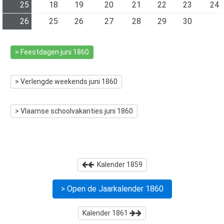
25
18
19
20
21
22
23
24
26
25
26
27
28
29
30
> Feestdagen
juni 1860
> Verlengde weekends
juni 1860
> Vlaamse schoolvakanties
juni 1860
Kalender
1859
> Open de Jaarkalender
1860
Kalender
1861