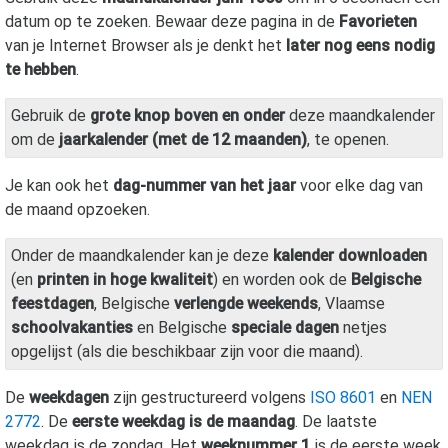
datum op te zoeken. Bewaar deze pagina in de
Favorieten
van je Internet Browser als je denkt het
later nog eens nodig
te hebben
.
Gebruik de
grote knop boven en onder
deze maandkalender
om de
jaarkalender (met de 12 maanden)
, te openen.
Je kan ook het
dag-nummer van het jaar
voor elke dag van
de maand opzoeken.
Onder de maandkalender kan je deze
kalender downloaden
(en
printen in hoge kwaliteit
) en worden ook de
Belgische
feestdagen
, Belgische
verlengde weekends
, Vlaamse
schoolvakanties
en Belgische
speciale dagen
netjes
opgelijst (als die beschikbaar zijn voor die maand).
De
weekdagen
zijn gestructureerd volgens
ISO 8601
en
NEN
2772
. De
eerste weekdag is de maandag
. De laatste
weekdag is de zondag. Het
weeknummer 1
is de eerste week