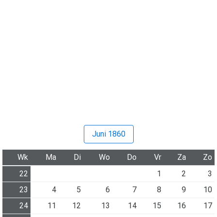
Juni 1860
Wk
Ma
Di
Wo
Do
Vr
Za
Zo
22
1
2
3
23
4
5
6
7
8
9
10
24
11
12
13
14
15
16
17