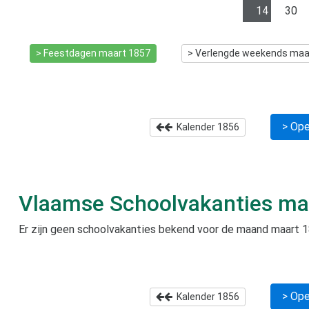
14
30
> Feestdagen
maart 1857
> Verlengde weekends
maa
> Ope
Kalender
1856
Vlaamse Schoolvakanties
ma
Er zijn geen schoolvakanties bekend voor de maand
maart 
> Ope
Kalender
1856