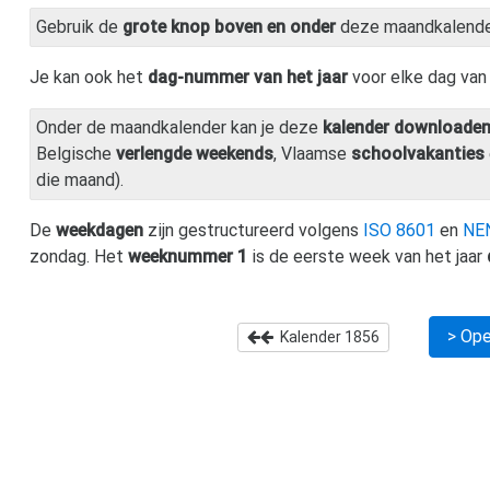
Gebruik de
grote knop boven en onder
deze maandkalend
Je kan ook het
dag-nummer van het jaar
voor elke dag va
Onder de maandkalender kan je deze
kalender downloade
Belgische
verlengde weekends
, Vlaamse
schoolvakanties
die maand).
De
weekdagen
zijn gestructureerd volgens
ISO 8601
en
NE
zondag. Het
weeknummer 1
is de eerste week van het jaar
> Ope
Kalender
1856