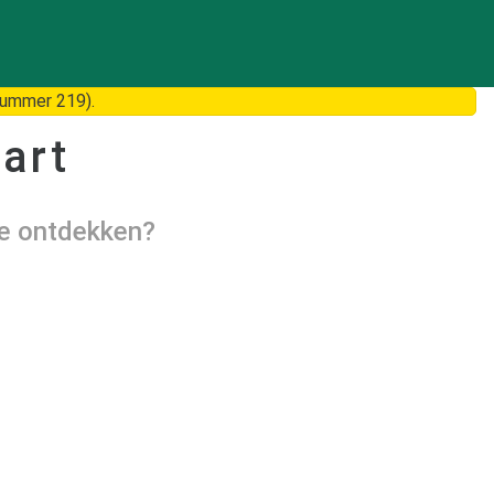
nummer 219).
art
te ontdekken?