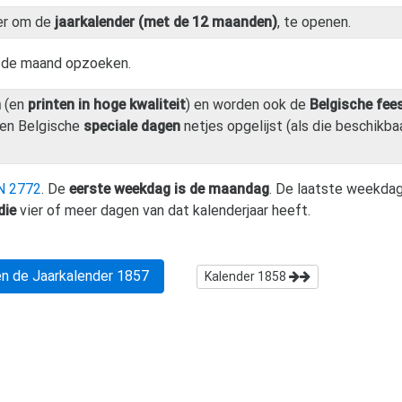
er om de
jaarkalender (met de 12 maanden)
, te openen.
n de maand opzoeken.
n
(en
printen in hoge kwaliteit
) en worden ook de
Belgische fee
en Belgische
speciale dagen
netjes opgelijst (als die beschikbaa
N 2772
. De
eerste weekdag is de maandag
. De laatste weekdag
die
vier of meer dagen van dat kalenderjaar heeft.
n de Jaarkalender
1857
Kalender
1858