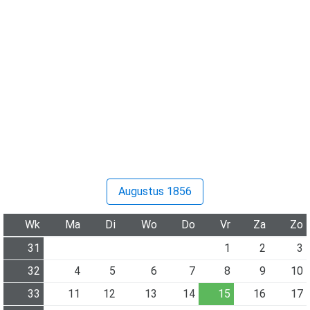
Augustus 1856
Wk
Ma
Di
Wo
Do
Vr
Za
Zo
31
1
2
3
32
4
5
6
7
8
9
10
33
11
12
13
14
15
16
17