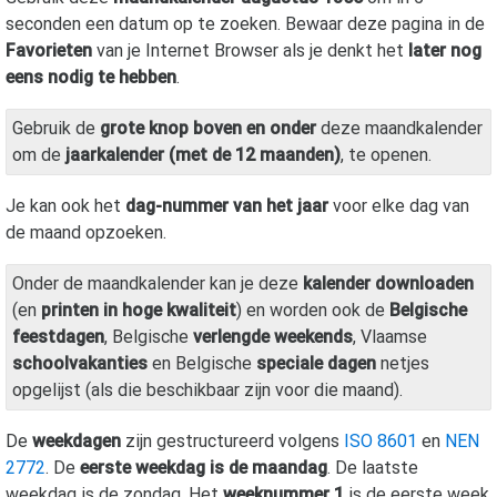
seconden een datum op te zoeken. Bewaar deze pagina in de
Favorieten
van je Internet Browser als je denkt het
later nog
eens nodig te hebben
.
Gebruik de
grote knop boven en onder
deze maandkalender
om de
jaarkalender (met de 12 maanden)
, te openen.
Je kan ook het
dag-nummer van het jaar
voor elke dag van
de maand opzoeken.
Onder de maandkalender kan je deze
kalender downloaden
(en
printen in hoge kwaliteit
) en worden ook de
Belgische
feestdagen
, Belgische
verlengde weekends
, Vlaamse
schoolvakanties
en Belgische
speciale dagen
netjes
opgelijst (als die beschikbaar zijn voor die maand).
De
weekdagen
zijn gestructureerd volgens
ISO 8601
en
NEN
2772
. De
eerste weekdag is de maandag
. De laatste
weekdag is de zondag. Het
weeknummer 1
is de eerste week