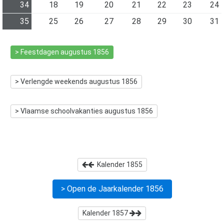
34
18
19
20
21
22
23
24
35
25
26
27
28
29
30
31
> Feestdagen
augustus 1856
> Verlengde weekends
augustus 1856
> Vlaamse schoolvakanties
augustus 1856
Kalender
1855
> Open de Jaarkalender
1856
Kalender
1857