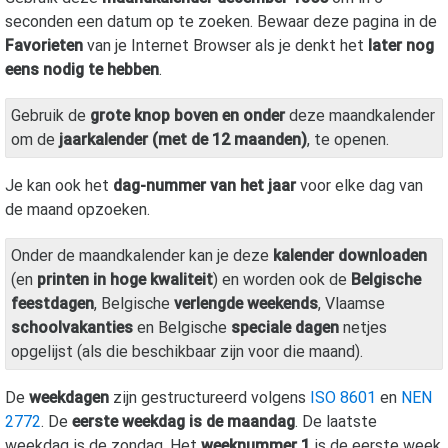
seconden een datum op te zoeken. Bewaar deze pagina in de
Favorieten
van je Internet Browser als je denkt het
later nog
eens nodig te hebben
.
Gebruik de
grote knop boven en onder
deze maandkalender
om de
jaarkalender (met de 12 maanden)
, te openen.
Je kan ook het
dag-nummer van het jaar
voor elke dag van
de maand opzoeken.
Onder de maandkalender kan je deze
kalender downloaden
(en
printen in hoge kwaliteit
) en worden ook de
Belgische
feestdagen
, Belgische
verlengde weekends
, Vlaamse
schoolvakanties
en Belgische
speciale dagen
netjes
opgelijst (als die beschikbaar zijn voor die maand).
De
weekdagen
zijn gestructureerd volgens
ISO 8601
en
NEN
2772
. De
eerste weekdag is de maandag
. De laatste
weekdag is de zondag. Het
weeknummer 1
is de eerste week