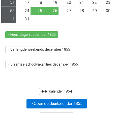
51
17
18
19
20
21
22
23
52
24
25
26
27
28
29
30
1
31
> Feestdagen
december 1855
> Verlengde weekends
december 1855
> Vlaamse schoolvakanties
december 1855
Kalender
1854
> Open de Jaarkalender
1855